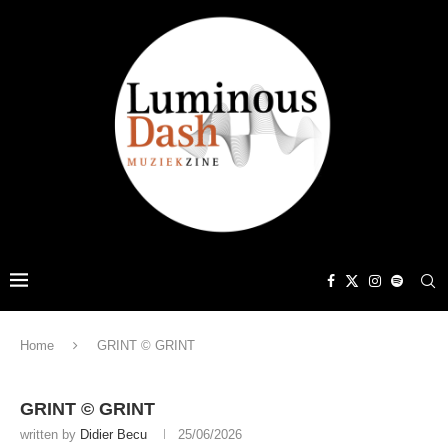
Home
GRINT © GRINT
GRINT © GRINT
written by
Didier Becu
25/06/2026