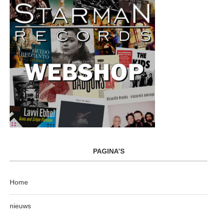
PAGINA’S
Home
nieuws