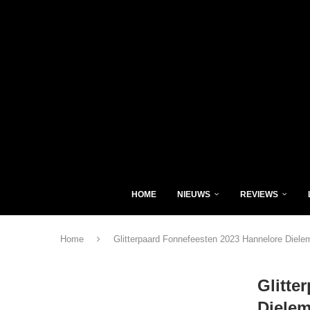
HOME
NIEUWS
REVIEWS
Home
Glitterpaard Fonnefeesten 2023 Hannelore Diele
Glitte
Diele