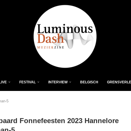
LIVE
FESTIVAL
INTERVIEW
BELGISCH
GRENSVERL
man-5
rpaard Fonnefeesten 2023 Hannelore
man-5