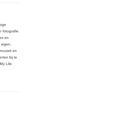
loge
 fotografie.
ies en
 eigen,
n muziek en
rten bij te
My Life