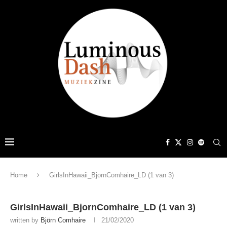
Home
GirlsInHawaii_BjornComhaire_LD (1 van 3)
GirlsInHawaii_BjornComhaire_LD (1 van 3)
written by
Björn Comhaire
21/02/2020