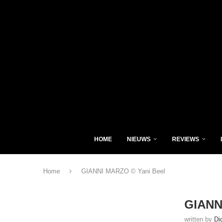
HOME
NIEUWS
REVIEWS
Home
GIANNI MARZO © Yani Beel
GIANN
written by
Di