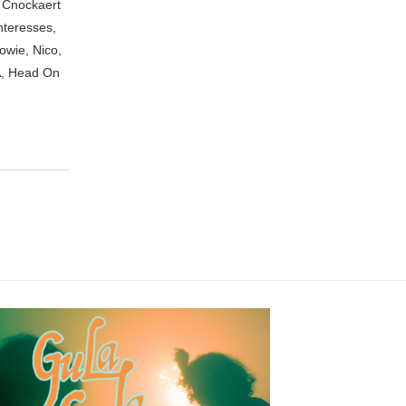
n Cnockaert
nteresses,
owie, Nico,
A, Head On