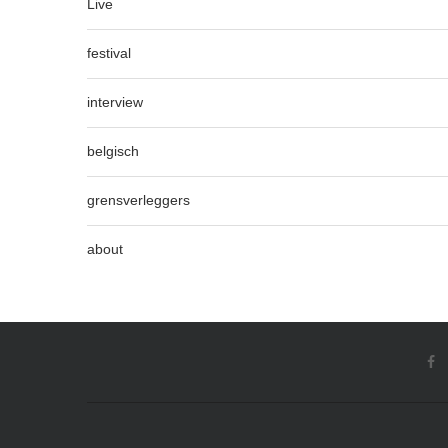
Live
festival
interview
belgisch
grensverleggers
about