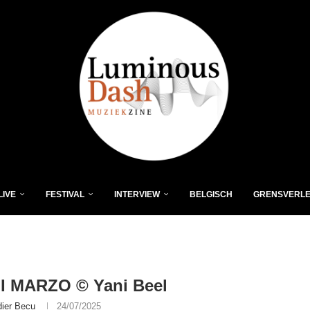
LIVE
FESTIVAL
INTERVIEW
BELGISCH
GRENSVERL
I MARZO © Yani Beel
dier Becu
24/07/2025