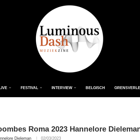
LIVE
FESTIVAL
INTERVIEW
BELGISCH
GRENSVERL
oombes Roma 2023 Hannelore Dieleman
nnelore Dieleman
02/03/2023