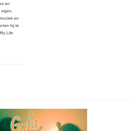
ies en
 eigen,
n muziek en
rten bij te
My Life