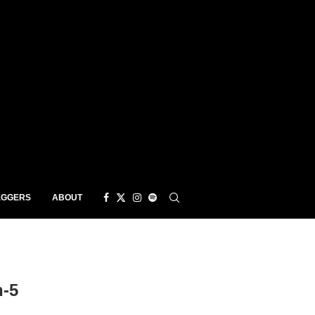
EGGERS
ABOUT
-5