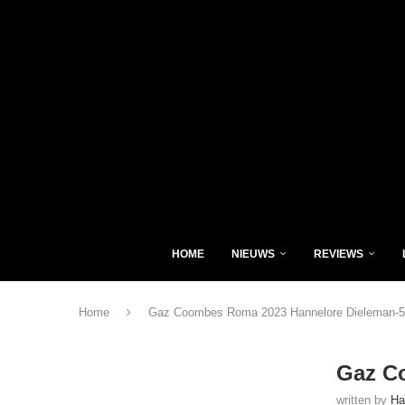
HOME
NIEUWS
REVIEWS
Home
Gaz Coombes Roma 2023 Hannelore Dieleman-5
Gaz C
written by
Ha