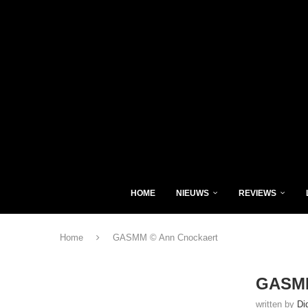
HOME
NIEUWS
REVIEWS
Home
GASMM © Ann Cnockaert
GASMM
written by
Di