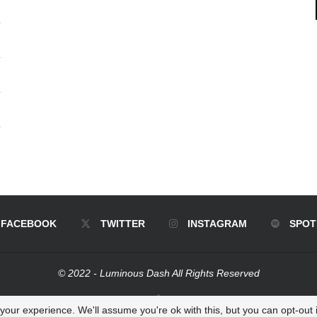
FACEBOOK
TWITTER
INSTAGRAM
SPOT
© 2022 - Luminous Dash All Rights Reserved
BACK TO TOP
our experience. We'll assume you're ok with this, but you can opt-out i