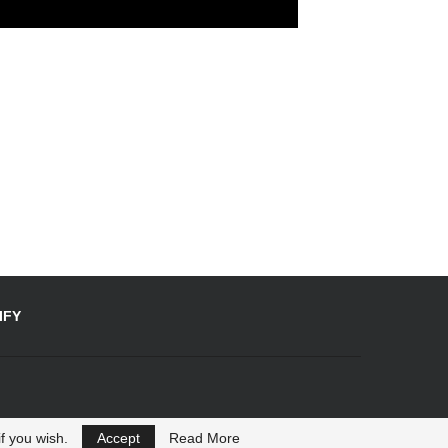
IFY
f you wish.
Accept
Read More