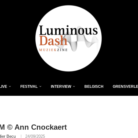
LIVE
FESTIVAL
INTERVIEW
BELGISCH
GRENSVERL
 © Ann Cnockaert
dier Becu
24/09/2025