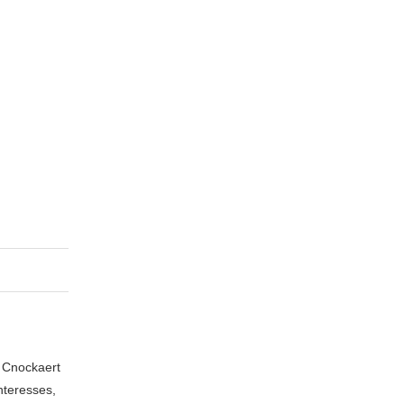
n Cnockaert
nteresses,