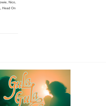
owie, Nico,
A, Head On