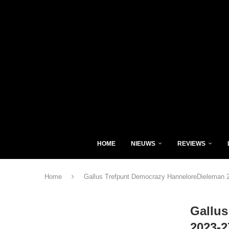
HOME
NIEUWS
REVIEWS
Home
Gallus Trefpunt Democrazy HanneloreDieleman 
Gallus
2023-2