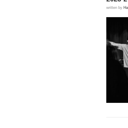
written by
Ha