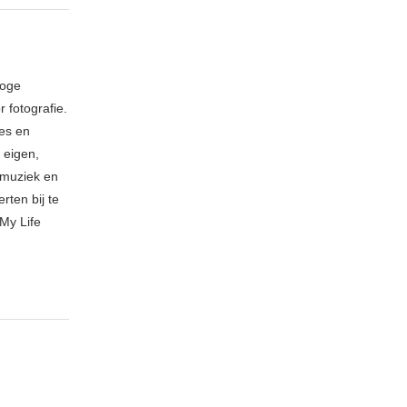
loge
 fotografie.
ies en
 eigen,
n muziek en
rten bij te
My Life