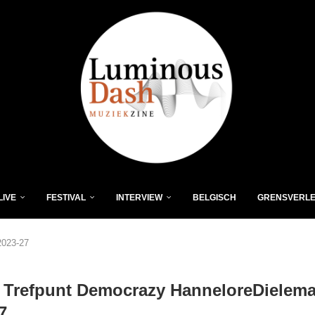
LIVE
FESTIVAL
INTERVIEW
BELGISCH
GRENSVERL
2023-27
 Trefpunt Democrazy HanneloreDielem
7