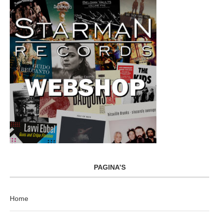
PAGINA’S
Home