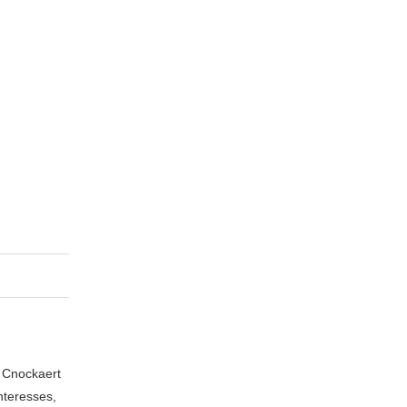
n Cnockaert
nteresses,