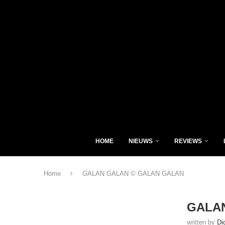
HOME
NIEUWS
REVIEWS
Home
GALAN GALAN © GALAN GALAN
GALA
written by
Di