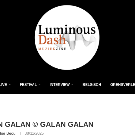
LIVE
FESTIVAL
INTERVIEW
BELGISCH
GRENSVERL
N GALAN © GALAN GALAN
dier Becu
08/11/2025