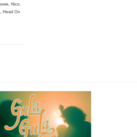
owie, Nico,
A, Head On