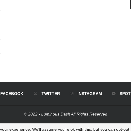
FACEBOOK
TWITTER
INSTAGRAM
SPOT
© 2022 - Luminous Dash All Rights Reserved
BACK TO TOP
our experience. We'll assume you're ok with this, but you can opt-out i