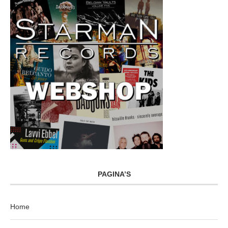
PAGINA’S
Home