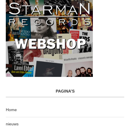
PAGINA’S
Home
nieuws