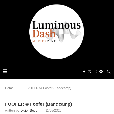
Home
FOOFER © Foofer (Bandcamp)
FOOFER © Foofer (Bandcamp)
written by
Didier Becu
11/05/2026