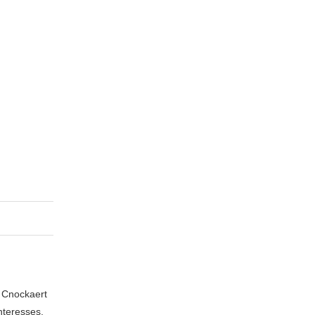
n Cnockaert
nteresses,