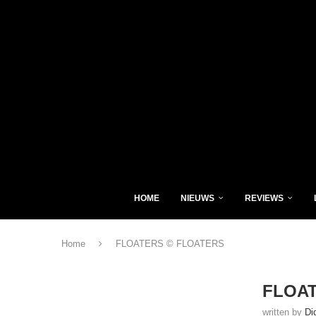
HOME
NIEUWS
REVIEWS
Home
FLOATERS © FLOATERS
FLOAT
written by
Di