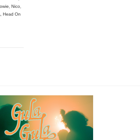
owie, Nico,
A, Head On