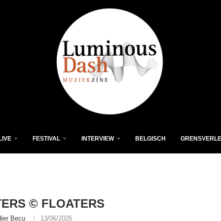
LIVE
FESTIVAL
INTERVIEW
BELGISCH
GRENSVERL
ERS © FLOATERS
dier Becu
13/06/2026