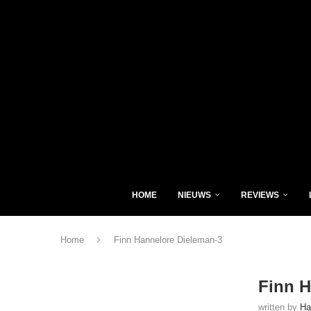
HOME
NIEUWS
REVIEWS
Home
Finn Hannelore Dieleman-3
Finn H
written by
Ha