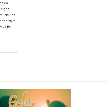
ies en
 eigen,
n muziek en
rten bij te
My Life