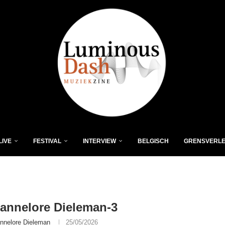
LIVE
FESTIVAL
INTERVIEW
BELGISCH
GRENSVERL
annelore Dieleman-3
nnelore Dieleman
25/05/2026