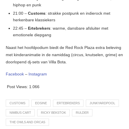
hiphop en punk
21:00 –
Customs
: strakke postpunk en indierock met
herkenbare klassiekers
22:45 –
Ertebrekers
: warme, dansbare afsluiter met
emotionele diepgang
Naast het hoofdpodium biedt de Red Rock Plaza extra beleving
met kinderanimatie in de namiddag (circus, knutselen, grime) en
doorlopend dj-sets van Villa Bota.
Facebook
–
Instagram
Post Views:
1.066
CUSTOMS
EOSINE
ERTEBREKERS
JUNKYARDPOOL
NIMBUS CART
RICKY BEKSTOK
RULDER
THE OWLS AND ORCAS