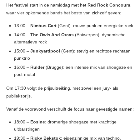
Het festival start in de namiddag met het
Red Rock Concours
,
waar vier opkomende bands het beste van zichzelf geven:
13:00 –
Nimbus Cart
(Gent): rauwe punk en energieke rock
14:00 –
The Owls And Orcas
(Antwerpen): dynamische
alternatieve rock
15:00 –
Junkyardpool
(Gent): stevig en rechttoe rechtaan
punktrio
16:00 –
Rulder
(Brugge): een intense mix van shoegaze en
post-metal
Om 17:30 volgt de prijsuitreiking, met zowel een jury- als
publieksprijs.
Vanaf de vooravond verschuift de focus naar gevestigde namen:
18:00 –
Eosine
: dromerige shoegaze met krachtige
uitbarstingen
19:30 –
Ricky Bekstok
: eigenzinnige mix van techno,