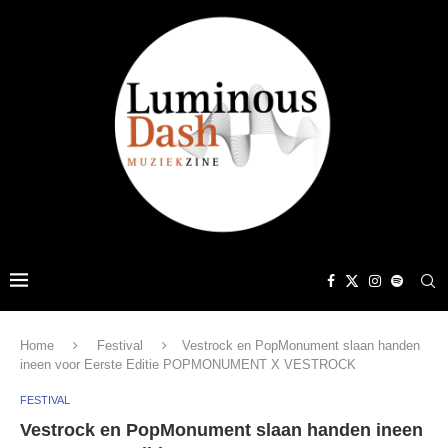
Home
Festival
Vestrock en PopMonument slaan handen
ineen voor Eerste Editie POPMONUMENT X VESTROCK
FESTIVAL
Vestrock en PopMonument slaan handen ineen