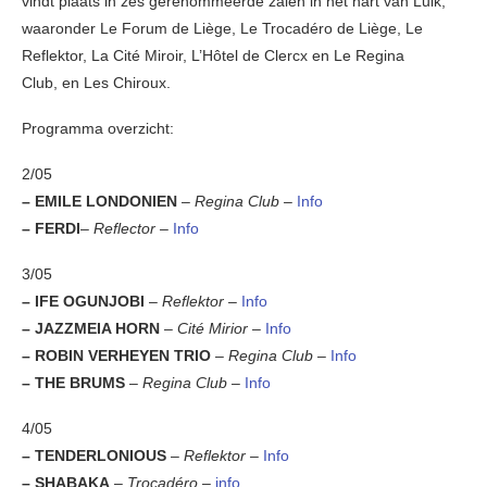
vindt plaats in zes gerenommeerde zalen in het hart van Luik,
waaronder Le Forum de Liège, Le Trocadéro de Liège, Le
Reflektor, La Cité Miroir, L’Hôtel de Clercx en Le Regina
Club, en Les Chiroux.
Programma overzicht:
2/05
– EMILE LONDONIEN
–
Regina Club –
Info
– FERDI
–
Reflector –
Info
3/05
– IFE OGUNJOBI
–
Reflektor –
Info
– JAZZMEIA HORN
–
Cité Mirior –
Info
– ROBIN VERHEYEN TRIO
–
Regina Club –
Info
– THE BRUMS
–
Regina Club –
Info
4/05
– TENDERLONIOUS
–
Reflektor –
Info
– SHABAKA
–
Trocadéro –
info