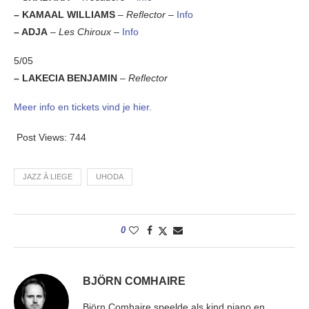
– KAMAAL WILLIAMS
–
Reflector –
Info
– ADJA
–
Les Chiroux –
Info
5/05
– LAKECIA BENJAMIN
–
Reflector
Meer info en tickets vind je hier.
Post Views:
744
JAZZ À LIEGE
UHODA
0
BJÖRN COMHAIRE
Björn Comhaire speelde als kind piano en