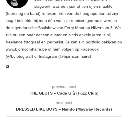
slagwerk, was een jaar of tien dj en maakte
(toen nog op band) remixen. Eén van de hoogtepunten uit zijn
jeugd beleefde hij toen één van zijn remixen gedraaid werd in
de legendarische Soulshow van Ferry Maat op Hilversum 3. We
zijn nu een paar decennia later en sinds enkele jaren is hij
freelance fotograaf en journalist. Je kan zijn portfolio bekijken op
www.bjorncomhaire.be of hem volgen op Facebook
(@bcfotograaf) of Instagram (@bjorncomhaire)
previous post
THE GLUTS – Cade Giù (Fuzz Club)
next post
DRESSED LIKE BOYS – Nando (Mayway Records)