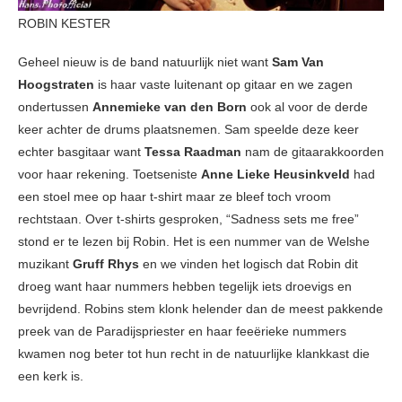
ROBIN KESTER
Geheel nieuw is de band natuurlijk niet want
Sam Van
Hoogstraten
is haar vaste luitenant op gitaar en we zagen
ondertussen
Annemieke van den Born
ook al voor de derde
keer achter de drums plaatsnemen. Sam speelde deze keer
echter basgitaar want
Tessa Raadman
nam de gitaarakkoorden
voor haar rekening. Toetseniste
Anne Lieke Heusinkveld
had
een stoel mee op haar t-shirt maar ze bleef toch vroom
rechtstaan. Over t-shirts gesproken, “Sadness sets me free”
stond er te lezen bij Robin. Het is een nummer van de Welshe
muzikant
Gruff Rhys
en we vinden het logisch dat Robin dit
droeg want haar nummers hebben tegelijk iets droevigs en
bevrijdend. Robins stem klonk helender dan de meest pakkende
preek van de Paradijspriester en haar feeërieke nummers
kwamen nog beter tot hun recht in de natuurlijke klankkast die
een kerk is.