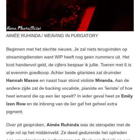
AIMÉE RUHINDA / WEAVING IN PURGATORY
Beginnen met het slechte nieuws. Je zal niets terugvinden op
streamingdiensten want WIP heeft nog geen nummers uit. Het
kost handenvol geld, de cijfers bespaar ik jullie. Toeren met 6 is
al evenmin goedkoop. Achter beide gitaristes zat drumster
Hannah Mason
en naast haar stond violiste
Miranda.
Aan de
andere zijde zat de backing vocaliste, pianiste en ‘lieriste’ of hoe
heet iemand die op een lier speelt? In ieder geval heet ze
Emily
Izen Row
en de inbreng van de lier gaf het geheel extra
pigment.
Over pit gesproken,
Aimée Ruhinda
was de sterspeler met de
vrije rol op het middenveld. Ze deed gedurende het optreden