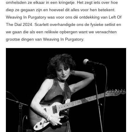
omhelsden ze elkaar in een kringetje. Het zegt iets over hoe
diep ze gegaan zijn en hoeveel dit alles voor hen betekent.
Weaving In Purgatory was voor ons dé ontdekking van Left Of
The Dial 2024. Scarlett overhandigde ons de fysieke setlist en
we gaan die als een relikwie opbergen want we verwachten
grootse dingen van Weaving In Purgatory.