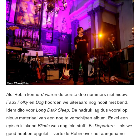
Als ‘Robin kenners’ waren de eerste drie nummers niet nieuw.
Faux Folky
en
Dog
hoorden we uiteraard nog nooit met band.
Idem dito voor
Long Dark Sleep.
De nadruk lag dus vooral op
nieuw materiaal van een nog te verschijnen album. Enkel een
episch klinkend
Blinds
was nog ‘old stuff’. Bij
Departure –
als we
goed hebben opgelet – vertelde Robin over het aangename