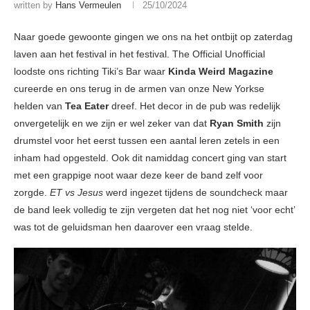
written by
Hans Vermeulen
25/10/2024
Naar goede gewoonte gingen we ons na het ontbijt op zaterdag
laven aan het festival in het festival. The Official Unofficial
loodste ons richting Tiki’s Bar waar
Kinda Weird Magazine
cureerde en ons terug in de armen van onze New Yorkse
helden van
Tea Eater
dreef. Het decor in de pub was redelijk
onvergetelijk en we zijn er wel zeker van dat
Ryan Smith
zijn
drumstel voor het eerst tussen een aantal leren zetels in een
inham had opgesteld. Ook dit namiddag concert ging van start
met een grappige noot waar deze keer de band zelf voor
zorgde.
ET vs Jesus
werd ingezet tijdens de soundcheck maar
de band leek volledig te zijn vergeten dat het nog niet ‘voor echt’
was tot de geluidsman hen daarover een vraag stelde.