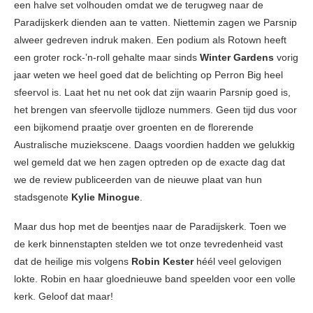
een halve set volhouden omdat we de terugweg naar de
Paradijskerk dienden aan te vatten. Niettemin zagen we Parsnip
alweer gedreven indruk maken. Een podium als Rotown heeft
een groter rock-’n-roll gehalte maar sinds
Winter Gardens
vorig
jaar weten we heel goed dat de belichting op Perron Big heel
sfeervol is. Laat het nu net ook dat zijn waarin Parsnip goed is,
het brengen van sfeervolle tijdloze nummers. Geen tijd dus voor
een bijkomend praatje over groenten en de florerende
Australische muziekscene. Daags voordien hadden we gelukkig
wel gemeld dat we hen zagen optreden op de exacte dag dat
we de review publiceerden van de nieuwe plaat van hun
stadsgenote
Kylie Minogue
.
Maar dus hop met de beentjes naar de Paradijskerk. Toen we
de kerk binnenstapten stelden we tot onze tevredenheid vast
dat de heilige mis volgens
Robin Kester
héél veel gelovigen
lokte. Robin en haar gloednieuwe band speelden voor een volle
kerk. Geloof dat maar!