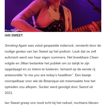
IAN SWEET
Smoking Again
was voluit gespeelde indierock, versterkt door de
nodige gestes van Ian Sweet op het podium. Leuk dat ze zelf
euforisch werd van haar eigen nummers. Het breekbare
Clean
volgde en Jillian bedankte het publiek om zo talrijk te zijn
opgedaagd en zo intens te luisteren. Iemand op de eerste rij
antwoordde “to me you are today’s headliner”. Een beetje
voorspelbaar voor wie de Botanique-set meemaakte hoe het
optreden zou aflopen.
Sucker
werd gevolgd door
Sword
uit
2021.
Ian Sweet greep ons nooit echt bij het nekvel, nochtans bleven