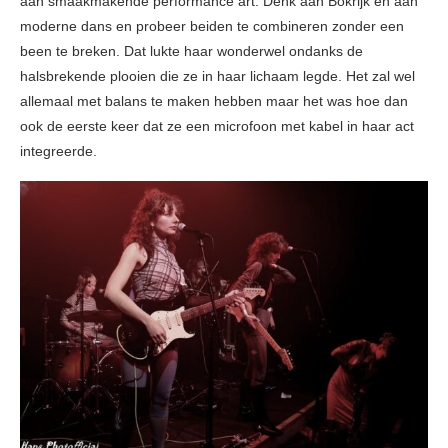
aan smaakmakende performance art. Denk aan Bokrijk en aan
moderne dans en probeer beiden te combineren zonder een
been te breken. Dat lukte haar wonderwel ondanks de
halsbrekende plooien die ze in haar lichaam legde. Het zal wel
allemaal met balans te maken hebben maar het was hoe dan
ook de eerste keer dat ze een microfoon met kabel in haar act
integreerde.