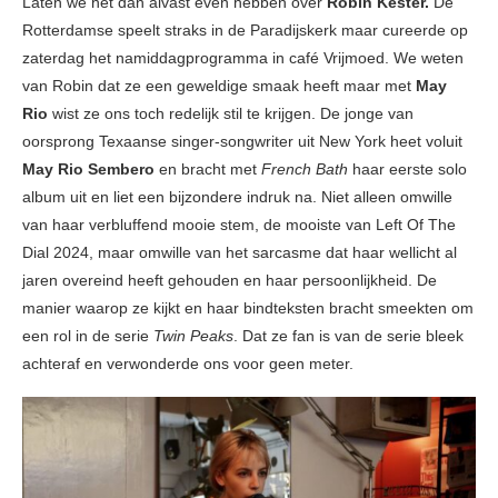
Laten we het dan alvast even hebben over
Robin Kester.
De
Rotterdamse speelt straks in de Paradijskerk maar cureerde op
zaterdag het namiddagprogramma in café Vrijmoed. We weten
van Robin dat ze een geweldige smaak heeft maar met
May
Rio
wist ze ons toch redelijk stil te krijgen. De jonge van
oorsprong Texaanse singer-songwriter uit New York heet voluit
May Rio Sembero
en bracht met
French Bath
haar eerste solo
album uit en liet een bijzondere indruk na. Niet alleen omwille
van haar verbluffend mooie stem, de mooiste van Left Of The
Dial 2024, maar omwille van het sarcasme dat haar wellicht al
jaren overeind heeft gehouden en haar persoonlijkheid. De
manier waarop ze kijkt en haar bindteksten bracht smeekten om
een rol in de serie
Twin Peaks
. Dat ze fan is van de serie bleek
achteraf en verwonderde ons voor geen meter.