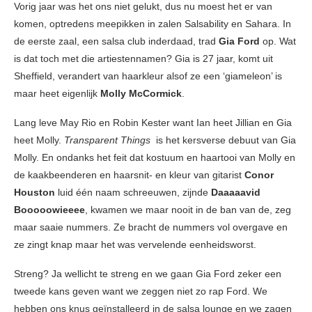
Vorig jaar was het ons niet gelukt, dus nu moest het er van
komen, optredens meepikken in zalen Salsability en Sahara. In
de eerste zaal, een salsa club inderdaad, trad
Gia Ford
op. Wat
is dat toch met die artiestennamen? Gia is 27 jaar, komt uit
Sheffield, verandert van haarkleur alsof ze een ‘giameleon’ is
maar heet eigenlijk
Molly McCormick
.
Lang leve May Rio en Robin Kester want Ian heet Jillian en Gia
heet Molly.
Transparent Things
is het kersverse debuut van Gia
Molly. En ondanks het feit dat kostuum en haartooi van Molly en
de kaakbeenderen en haarsnit- en kleur van gitarist
Conor
Houston
luid één naam schreeuwen, zijnde
Daaaaavid
Booooowieeee
, kwamen we maar nooit in de ban van de, zeg
maar saaie nummers. Ze bracht de nummers vol overgave en
ze zingt knap maar het was vervelende eenheidsworst.
Streng? Ja wellicht te streng en we gaan Gia Ford zeker een
tweede kans geven want we zeggen niet zo rap Ford. We
hebben ons knus geïnstalleerd in de salsa lounge en we zagen