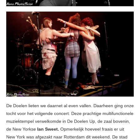
De Doelen lieten we daarnet al even vallen. Daarheen ging onze
tocht voor het volgende concert. Deze prachtige multifunctionele
muziektempel verwelkomde in De Doelen Up, de zaal bovenin,
de New Yorkse
Ian Sweet.
Opmerkelijk hoeveel fraais er uit
New York was afgezakt naar Rotterdam dit weekend. De stad