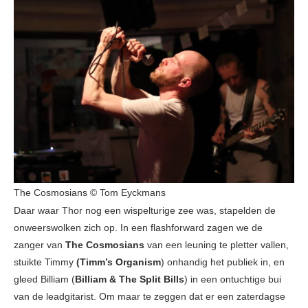
The Cosmosians © Tom Eyckmans
Daar waar Thor nog een wispelturige zee was, stapelden de
onweerswolken zich op. In een flashforward zagen we de
zanger van
The Cosmosians
van een leuning te pletter vallen,
stuikte Timmy
(Timm’s Organism
) onhandig het publiek in, en
gleed Billiam (
Billiam & The Split Bills
) in een ontuchtige bui
van de leadgitarist. Om maar te zeggen dat er een zaterdagse