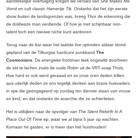
aanstekelijke overtuiging kregen we versies van
She Makes Me
Vomit
en cult classic
Hamertje Tik
. Ondanks dat het zijn eerste
show buiten de landsgrenzen was, kreeg Thor de erkenning die
de doldwaze man verdiende. Of hoe je met schijnbaar non-
talent toch een nieuwe niche kunt aanboren.
Terug naar de bar waar het laatste live optreden aldaar stond
gepland van de Tilburgse hardcore punkband
The
Cosmosians
. De energieke frontman leek ongewild doorheen
de set te lachen zoals de oude
Robin
uit de VRT-soap Thuis.
Hoe hard er ook werd geraasd en ze onze oren deden trillen,
qua uiterlijk deden ze ons tegelijk denken aan brave huisvaders
in spe die geëngageerd op zondag ten dienste staan van vrouw
en kind, en dat ondanks de anarchie die ze achterlieten.
Het is uitkijken naar de opvolger van
The Silent Rebirth In A
Place Out Of Time
ep, waar we al bijna 5 jaar op wachten.
Komaan hé gasten, er is meer dan het huishouden!