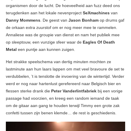
organismen door de lucht. De hoeveelheid aan fuzz deed ons
terugdenken aan het lokale nevenproject
SeXmachines
van
Danny Mommens
. De geest van
Jason Bonham
op drums gaf
de orkaan extra zuurstof om er nog meer mee te rammelen.
Annaliese was de groupie van dienst en nam het publiek mee
op sleeptouw, een vunzige sfeer waar de
Eagles Of Death
Metal
een puntje aan kunnen zuigen.
Het strakke speelschema van dertig minuten mochten ze
lastminute aan hun laars lappen om met veel bravoure de set te
verdubbelen, ’t is tenslotte de invoering van de wintertijd. Verder
werd er nog naar hartenlust gerefereerd naar Belgisch bier en
flessen sterke drank die
Peter Vanderlintfabriek
bij een vorige
passage had voorzien, en kreeg een random iemand de taak
om de gitaar aan gang te houden terwijl Timmy een grote zak
confetti tussen zijn benen klemde… de rest is geschiedenis.