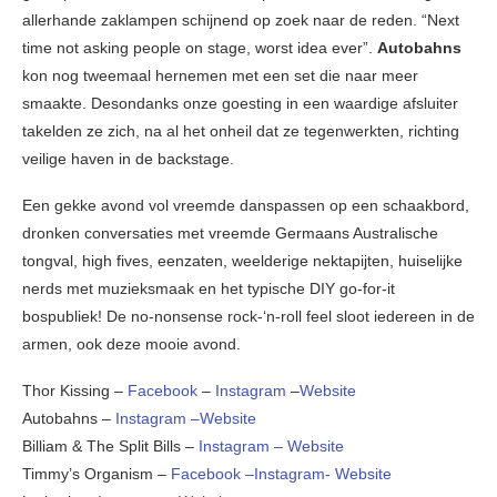
allerhande zaklampen schijnend op zoek naar de reden. “Next
time not asking people on stage, worst idea ever”.
Autobahns
kon nog tweemaal hernemen met een set die naar meer
smaakte. Desondanks onze goesting in een waardige afsluiter
takelden ze zich, na al het onheil dat ze tegenwerkten, richting
veilige haven in de backstage.
Een gekke avond vol vreemde danspassen op een schaakbord,
dronken conversaties met vreemde Germaans Australische
tongval, high fives, eenzaten, weelderige nektapijten, huiselijke
nerds met muzieksmaak en het typische DIY go-for-it
bospubliek! De no-nonsense rock-‘n-roll feel sloot iedereen in de
armen, ook deze mooie avond.
Thor Kissing –
Facebook
–
Instagram
–
Website
Autobahns –
Instagram –
Website
Billiam & The Split Bills –
Instagram –
Website
Timmy’s Organism –
Facebook –
Instagram-
Website