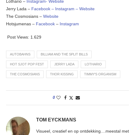
Lothario –
Instagram-
Website
Jerry Lada –
Facebook –
Instagram –
Website
The Cosmosians –
Website
Hotsjumenas –
Facebook
–
Instagram
Post Views:
1.629
AUTOBAHNS
BILLIAM AND THE SPLIT BILLS
HOT SJOT POP FEST
JERRY LADA
LOTHARIO
THE COSMOSIANS
THOR KISSING
TIMMY'S ORGANISM
0
TOM EYCKMANS
Visueel, creatief en op ontdekking....meestal met