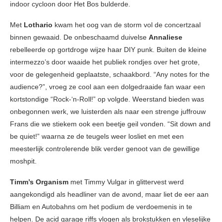
indoor cycloon door Het Bos bulderde.
Met
Lothario
kwam het oog van de storm vol de concertzaal
binnen gewaaid. De onbeschaamd duivelse
Annaliese
rebelleerde op gortdroge wijze haar DIY punk. Buiten de kleine
intermezzo’s door waaide het publiek rondjes over het grote,
voor de gelegenheid geplaatste, schaakbord. “Any notes for the
audience?”, vroeg ze cool aan een dolgedraaide fan waar een
kortstondige “Rock-‘n-Roll!” op volgde. Weerstand bieden was
onbegonnen werk, we luisterden als naar een strenge juffrouw
Frans die we stiekem ook een beetje geil vonden. “Sit down and
be quiet!” waarna ze de teugels weer losliet en met een
meesterlijk controlerende blik verder genoot van de gewillige
moshpit.
Timm’s Organism
met Timmy Vulgar in glittervest werd
aangekondigd als headliner van de avond, maar liet de eer aan
Billiam en Autobahns om het podium de verdoemenis in te
helpen. De acid garage riffs vlogen als brokstukken en vleselijke