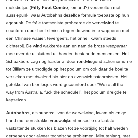
melodietjes (
Fifty Foot Combo
, iemand?) versmelten met
aussiepunk, waar Autobahns dezelfde formule toepaste op hun
eggpunk. De frêle toetseniste probeerde de wervelwind te
counteren door heel ritmisch tegen de wind in te wapperen met
een Chinese waaier, tevergeefs, het onheil kwam steeds
dichterbij. De wind wakkerde aan en nam de broze
wapperaar
mee over de uitsluitend uit handen bestaande mensenzee. Het
Schaakbord zag nog harder af door rondvliegend schorriemorrie
tot Billiam ze uitnodigde op het podium om ook daar de boel te
verzieken met dwalend bio bier en evenwichtsstoornissen. Het
getokkel van bierflesjes werd gecounterd door “We’re all the
way from Australia, fuck the schedule!”, het podium dreigde te
kapseizen.
Autobahns
, als supercell van de wervelwind, kwam als enige
band met een strakke vrouwelijke ritmesectie de laatste
vastzittende stukken los blazen tot ze voortijdig tot halt werden
geroepen door alweer technische problemen. Minutenlang, met