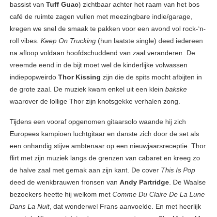
bassist van
Tuff Guac
) zichtbaar achter het raam van het bos
café de ruimte zagen vullen met meezingbare indie/garage,
kregen we snel de smaak te pakken voor een avond vol rock-‘n-
roll vibes.
Keep On Trucking
(hun laatste single) deed iedereen
na afloop voldaan hoofdschuddend van zaal veranderen. De
vreemde eend in de bijt moet wel de kinderlijke volwassen
indiepopweirdo
Thor Kissing
zijn die de spits mocht afbijten in
de grote zaal. De muziek kwam enkel uit een klein
bakske
waarover de lollige Thor zijn knotsgekke verhalen zong.
Tijdens een vooraf opgenomen gitaarsolo waande hij zich
Europees kampioen luchtgitaar en danste zich door de set als
een onhandig stijve ambtenaar op een nieuwjaarsreceptie. Thor
flirt met zijn muziek langs de grenzen van cabaret en kreeg zo
de halve zaal met gemak aan zijn kant. De cover
This Is Pop
deed de wenkbrauwen fronsen van
Andy Partridge
. De Waalse
bezoekers heette hij welkom met
Comme Du Claire De La Lune
Dans La Nuit
, dat wonderwel Frans aanvoelde. En met heerlijk