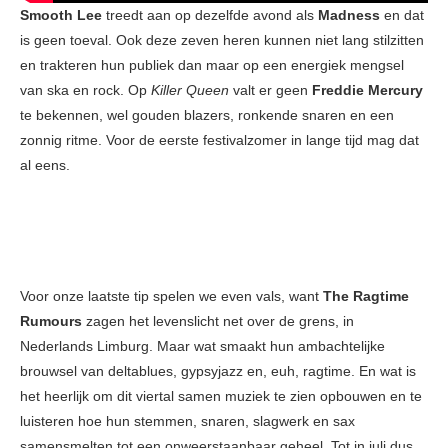
Smooth Lee
treedt aan op dezelfde avond als
Madness
en dat
is geen toeval. Ook deze zeven heren kunnen niet lang stilzitten
en trakteren hun publiek dan maar op een energiek mengsel
van ska en rock. Op
Killer Queen
valt er geen
Freddie Mercury
te bekennen, wel gouden blazers, ronkende snaren en een
zonnig ritme. Voor de eerste festivalzomer in lange tijd mag dat
al eens.
Voor onze laatste tip spelen we even vals, want
The Ragtime
Rumours
zagen het levenslicht net over de grens, in
Nederlands Limburg. Maar wat smaakt hun ambachtelijke
brouwsel van deltablues, gypsyjazz en, euh, ragtime. En wat is
het heerlijk om dit viertal samen muziek te zien opbouwen en te
luisteren hoe hun stemmen, snaren, slagwerk en sax
samensmelten tot een onweerstaanbaar geheel. Tot in juli dus,