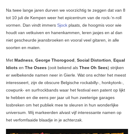
Na twee lange jaren durven we voorzichtig te zeggen dat van 8
tot 10 juli de Kempen weer het epicentrum van de rock-‘n-roll
vormen. Dan vindt immers
Sjock
plaats, de hoogmis voor wie
houdt van vetkuiven en hanenkammen, leren jasjes en al dan
niet gescheurde jeansbroeken en vooral veel gitaren, in alle
soorten en maten.
Met
Madness
,
George Thorogood
,
Social Distortion
,
Equal
Idiots
en
The Osees
(ooit bekend als
Thee Oh Sees
) strijken
er welbekende namen neer in Gierle. Wat ons echter het meest
interesseert, zijn de obscure Belgische rockabilly-, honkytonk-,
cowpunk- en surfrockbands waar het festival een patent op lijkt
te hebben en die eens per jaar uit hun zweterige garages
losbreken om het publiek mee te sleuren in hun wonderlijke
universum. Wij markeerden alvast vijf interessante namen op
het verfomfaaide blaadje in je achterzak.