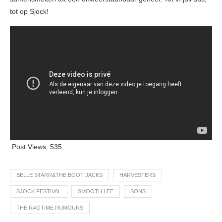
tot op Sjock!
Post Views:
535
BELLE STARR&THE BOOT JACKS
HARVESTERS
SJOCK FESTIVAL
SMOOTH LEE
SONS
THE RAGTIME RUMOURS