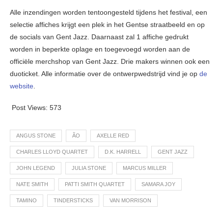
Alle inzendingen worden tentoongesteld tijdens het festival, een
selectie affiches krijgt een plek in het Gentse straatbeeld en op
de socials van Gent Jazz. Daarnaast zal 1 affiche gedrukt
worden in beperkte oplage en toegevoegd worden aan de
officiële merchshop van Gent Jazz. Drie makers winnen ook een
duoticket. Alle informatie over de ontwerpwedstrijd vind je op
de
website
.
Post Views:
573
ANGUS STONE
ÃO
AXELLE RED
CHARLES LLOYD QUARTET
D.K. HARRELL
GENT JAZZ
JOHN LEGEND
JULIA STONE
MARCUS MILLER
NATE SMITH
PATTI SMITH QUARTET
SAMARA JOY
TAMINO
TINDERSTICKS
VAN MORRISON