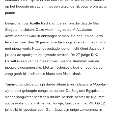
onthaald. Live blijft Morrison een zeldzame kracht, nog steeds
op het hoogste niveau en met een uitzonderlijk oeuvre om uit te
putten.
Belgische trots
Axelle Red
krijgt de eer om die dag de Main
Stage af te sluiten. Deze week mag ze de MIA
Lifetime
achievement award
in ontvangst nemen. De pop- en souldiva
levert al meer dan 30 jaar iconische songs af en komt eind 2026
met nieuw werk. Naast gevestigde iconen richt Gent Jazz op 7
juli ook de spotlights op rijzende sterren. De 27-jarige
D.K.
Harrell
is een van de meest overtuigende stemmen van de
nieuwe bluesgeneratie. Met zijn scherpe gitaar en doorleefde
zang geeft hij traditionele blues een frisse klank.
Tamino
bundelde op zijn derde album
Every Dawn’s a Mountain
zijn meest gelaagde songs tot nu toe. De Belgisch-Egyptische
singer-songwriter heeft een drukke periode achter de rug, met
succesvolle tours in Amerika, Turkije, Europa en het VK. Op 12
juli duikt hij speciaal voor Gent Jazz, zijn enige zomershow in