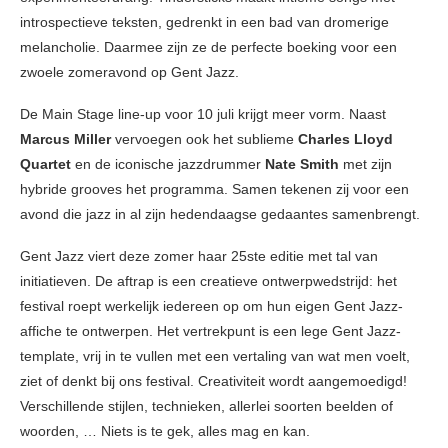
introspectieve teksten, gedrenkt in een bad van dromerige
melancholie. Daarmee zijn ze de perfecte boeking voor een
zwoele zomeravond op Gent Jazz.
De Main Stage line-up voor 10 juli krijgt meer vorm. Naast
Marcus
Miller
vervoegen ook het sublieme
Charles Lloyd
Quartet
en de iconische jazzdrummer
Nate
Smith
met zijn
hybride grooves het programma. Samen tekenen zij voor een
avond die jazz in al zijn hedendaagse gedaantes samenbrengt.
Gent Jazz viert deze zomer haar 25ste editie met tal van
initiatieven. De aftrap is een creatieve ontwerpwedstrijd: het
festival roept werkelijk iedereen op om hun eigen Gent Jazz-
affiche te ontwerpen. Het vertrekpunt is een lege Gent Jazz-
template, vrij in te vullen met een vertaling van wat men voelt,
ziet of denkt bij ons festival. Creativiteit wordt aangemoedigd!
Verschillende stijlen, technieken, allerlei soorten beelden of
woorden, … Niets is te gek, alles mag en kan.