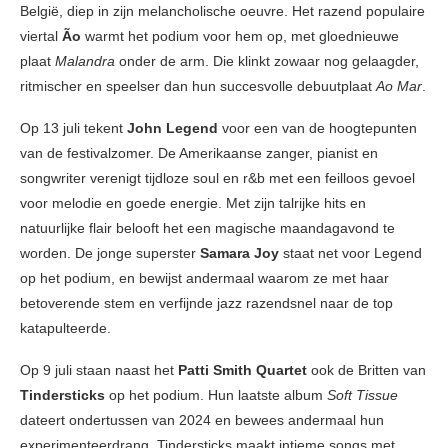
België, diep in zijn melancholische oeuvre. Het razend populaire
viertal
Ão
warmt het podium voor hem op, met gloednieuwe
plaat
Malandra
onder de arm. Die klinkt zowaar nog gelaagder,
ritmischer en speelser dan hun succesvolle debuutplaat
Ao Mar
.
Op 13 juli tekent
John Legend
voor een van de hoogtepunten
van de festivalzomer. De Amerikaanse zanger, pianist en
songwriter verenigt tijdloze soul en r&b met een feilloos gevoel
voor melodie en goede energie. Met zijn talrijke hits en
natuurlijke flair belooft het een magische maandagavond te
worden. De jonge superster
Samara Joy
staat net voor Legend
op het podium, en bewijst andermaal waarom ze met haar
betoverende stem en verfijnde jazz razendsnel naar de top
katapulteerde.
Op 9 juli staan naast het
Patti Smith Quartet
ook de Britten van
Tindersticks
op het podium. Hun laatste album
Soft Tissue
dateert ondertussen van 2024 en bewees andermaal hun
experimenteerdrang. Tindersticks maakt intieme songs met