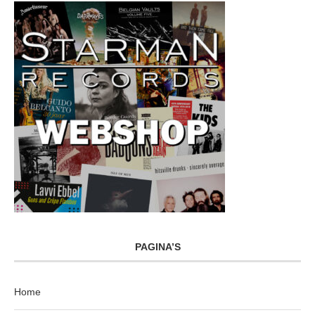
PAGINA’S
Home