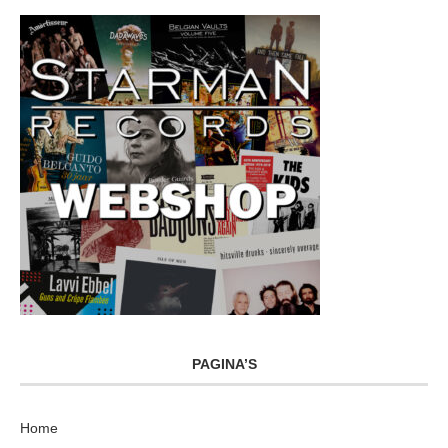
PAGINA’S
Home