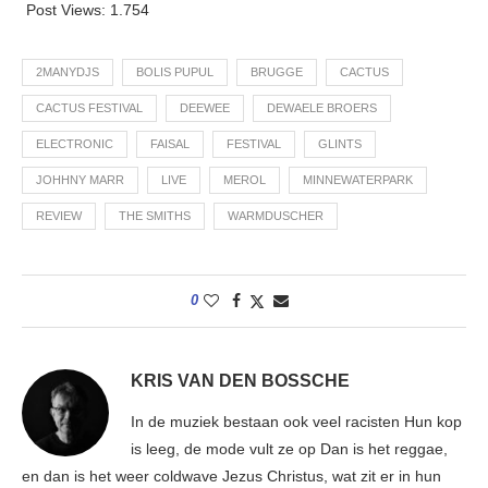
Post Views:
1.754
2MANYDJS
BOLIS PUPUL
BRUGGE
CACTUS
CACTUS FESTIVAL
DEEWEE
DEWAELE BROERS
ELECTRONIC
FAISAL
FESTIVAL
GLINTS
JOHHNY MARR
LIVE
MEROL
MINNEWATERPARK
REVIEW
THE SMITHS
WARMDUSCHER
0
KRIS VAN DEN BOSSCHE
In de muziek bestaan ook veel racisten Hun kop
is leeg, de mode vult ze op Dan is het reggae,
en dan is het weer coldwave Jezus Christus, wat zit er in hun