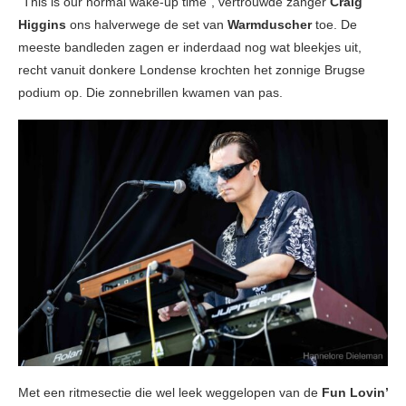
“This is our normal wake-up time”, vertrouwde zanger
Craig
Higgins
ons halverwege de set van
Warmduscher
toe. De
meeste bandleden zagen er inderdaad nog wat bleekjes uit,
recht vanuit donkere Londense krochten het zonnige Brugse
podium op. Die zonnebrillen kwamen van pas.
Met een ritmesectie die wel leek weggelopen van de
Fun Lovin’