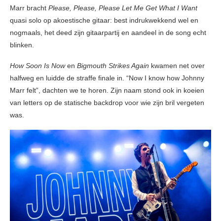
Marr bracht
Please, Please, Please Let Me Get What I Want
quasi solo op akoestische gitaar: best indrukwekkend wel en
nogmaals, het deed zijn gitaarpartij en aandeel in de song echt
blinken.
How Soon Is Now
en
Bigmouth Strikes Again
kwamen net over
halfweg en luidde de straffe finale in. “Now I know how Johnny
Marr felt”, dachten we te horen. Zijn naam stond ook in koeien
van letters op de statische backdrop voor wie zijn bril vergeten
was.