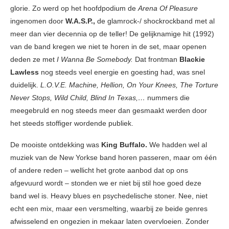
glorie. Zo werd op het hoofdpodium de
Arena Of Pleasure
ingenomen door
W.A.S.P.,
de glamrock-/ shockrockband met al
meer dan vier decennia op de teller! De gelijknamige hit (1992)
van de band kregen we niet te horen in de set, maar openen
deden ze met
I Wanna Be Somebody.
Dat frontman
Blackie
Lawless
nog steeds veel energie en goesting had, was snel
duidelijk.
L.O.V.E. Machine, Hellion, On Your Knees, The Torture
Never Stops, Wild Child, Blind In Texas,…
nummers die
meegebruld en nog steeds meer dan gesmaakt werden door
het steeds stoffiger wordende publiek.
De mooiste ontdekking was
King Buffalo.
We hadden wel al
muziek van de New Yorkse band horen passeren, maar om één
of andere reden – wellicht het grote aanbod dat op ons
afgevuurd wordt – stonden we er niet bij stil hoe goed deze
band wel is. Heavy blues en psychedelische stoner. Nee, niet
echt een mix, maar een versmelting, waarbij ze beide genres
afwisselend en ongezien in mekaar laten overvloeien. Zonder