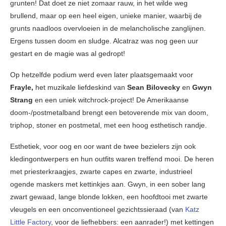
grunten! Dat doet ze niet zomaar rauw, in het wilde weg
brullend, maar op een heel eigen, unieke manier, waarbij de
grunts naadloos overvloeien in de melancholische zanglijnen.
Ergens tussen doom en sludge. Alcatraz was nog geen uur
gestart en de magie was al gedropt!
Op hetzelfde podium werd even later plaatsgemaakt voor
Frayle,
het muzikale liefdeskind van
Sean Bilovecky
en
Gwyn
Strang
en een uniek witchrock-project! De Amerikaanse
doom-/postmetalband brengt een betoverende mix van doom,
triphop, stoner en postmetal, met een hoog esthetisch randje.
Esthetiek, voor oog en oor want de twee bezielers zijn ook
kledingontwerpers en hun outfits waren treffend mooi. De heren
met priesterkraagjes, zwarte capes en zwarte, industrieel
ogende maskers met kettinkjes aan. Gwyn, in een sober lang
zwart gewaad, lange blonde lokken, een hoofdtooi met zwarte
vleugels en een onconventioneel gezichtssieraad (van
Katz
Little Factory
, voor de liefhebbers: een aanrader!) met kettingen