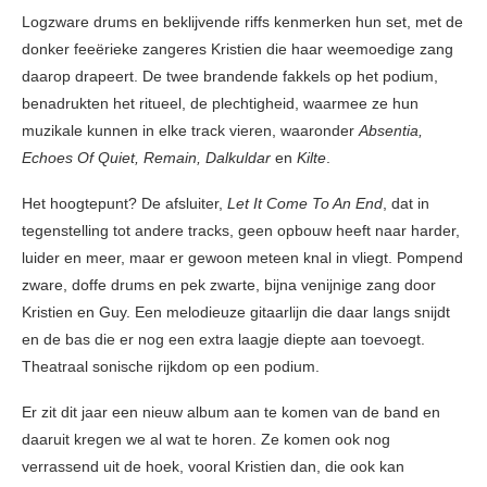
Logzware drums en beklijvende riffs kenmerken hun set, met de
donker feeërieke zangeres Kristien die haar weemoedige zang
daarop drapeert. De twee brandende fakkels op het podium,
benadrukten het ritueel, de plechtigheid, waarmee ze hun
muzikale kunnen in elke track vieren, waaronder
Absentia,
Echoes Of Quiet, Remain, Dalkuldar
en
Kilte
.
Het hoogtepunt? De afsluiter,
Let It Come To An End
, dat in
tegenstelling tot andere tracks, geen opbouw heeft naar harder,
luider en meer, maar er gewoon meteen knal in vliegt. Pompend
zware, doffe drums en pek zwarte, bijna venijnige zang door
Kristien en Guy. Een melodieuze gitaarlijn die daar langs snijdt
en de bas die er nog een extra laagje diepte aan toevoegt.
Theatraal sonische rijkdom op een podium.
Er zit dit jaar een nieuw album aan te komen van de band en
daaruit kregen we al wat te horen. Ze komen ook nog
verrassend uit de hoek, vooral Kristien dan, die ook kan