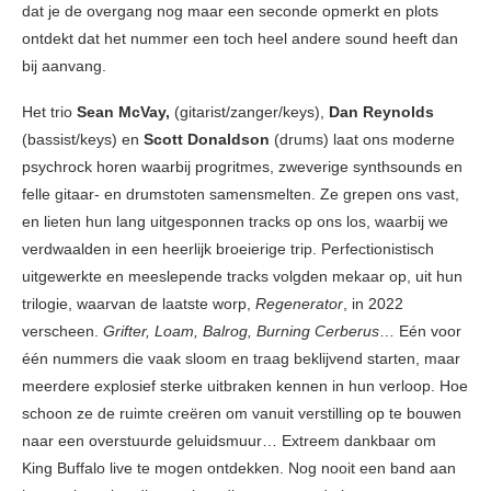
dat je de overgang nog maar een seconde opmerkt en plots
ontdekt dat het nummer een toch heel andere sound heeft dan
bij aanvang.
Het trio
Sean McVay,
(gitarist/zanger/keys),
Dan Reynolds
(bassist/keys) en
Scott Donaldson
(drums) laat ons moderne
psychrock horen waarbij progritmes, zweverige synthsounds en
felle gitaar- en drumstoten samensmelten. Ze grepen ons vast,
en lieten hun lang uitgesponnen tracks op ons los, waarbij we
verdwaalden in een heerlijk broeierige trip. Perfectionistisch
uitgewerkte en meeslepende tracks volgden mekaar op, uit hun
trilogie, waarvan de laatste worp,
Regenerator
, in 2022
verscheen.
Grifter, Loam, Balrog, Burning Cerberus
… Eén voor
één nummers die vaak sloom en traag beklijvend starten, maar
meerdere explosief sterke uitbraken kennen in hun verloop. Hoe
schoon ze de ruimte creëren om vanuit verstilling op te bouwen
naar een overstuurde geluidsmuur… Extreem dankbaar om
King Buffalo live te mogen ontdekken. Nog nooit een band aan