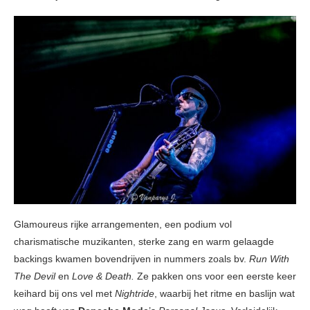
Glamoureus rijke arrangementen, een podium vol
charismatische muzikanten, sterke zang en warm gelaagde
backings kwamen bovendrijven in nummers zoals bv.
Run With
The Devil
en
Love & Death.
Ze pakken ons voor een eerste keer
keihard bij ons vel met
Nightride
, waarbij het ritme en baslijn wat