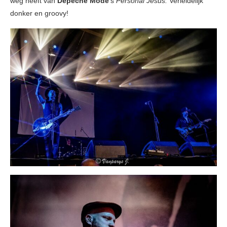
weg heeft van
Depeche Mode
’s
Personal Jesus.
Verleidelijk
donker en groovy!