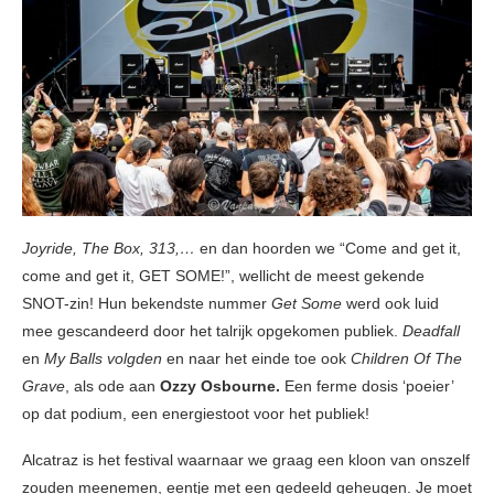
Joyride, The Box, 313,…
en dan hoorden we “Come and get it,
come and get it, GET SOME!”, wellicht de meest gekende
SNOT-zin! Hun bekendste nummer
Get Some
werd ook luid
mee gescandeerd door het talrijk opgekomen publiek.
Deadfall
en
My Balls volgden
en naar het einde toe ook
Children Of The
Grave
, als ode aan
Ozzy Osbourne.
Een ferme dosis ‘poeier’
op dat podium, een energiestoot voor het publiek!
Alcatraz is het festival waarnaar we graag een kloon van onszelf
zouden meenemen, eentje met een gedeeld geheugen. Je moet