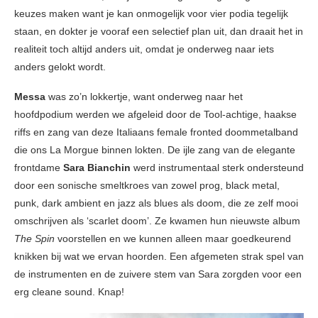
keuzes maken want je kan onmogelijk voor vier podia tegelijk
staan, en dokter je vooraf een selectief plan uit, dan draait het in
realiteit toch altijd anders uit, omdat je onderweg naar iets
anders gelokt wordt.
Messa
was zo’n lokkertje, want onderweg naar het
hoofdpodium werden we afgeleid door de Tool-achtige, haakse
riffs en zang van deze Italiaans female fronted doommetalband
die ons La Morgue binnen lokten. De ijle zang van de elegante
frontdame
Sara Bianchin
werd instrumentaal sterk ondersteund
door een sonische smeltkroes van zowel prog, black metal,
punk, dark ambient en jazz als blues als doom, die ze zelf mooi
omschrijven als ‘scarlet doom’. Ze kwamen hun nieuwste album
The Spin
voorstellen en we kunnen alleen maar goedkeurend
knikken bij wat we ervan hoorden. Een afgemeten strak spel van
de instrumenten en de zuivere stem van Sara zorgden voor een
erg cleane sound. Knap!