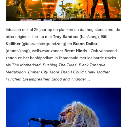
Intussen ook al 25 jaar op de planken en dat nog steeds met de
bijna originele line-up met
Troy Sanders
(bas/zang),
Bill
Kelliher
(gitaar/achtergrondzang) en
Brann Dailor
(drums/zang), weliswaar zonder
Brent Hinds
. Ook vanavond
zetten ze het hoofdpodium in lichterlaaie met loeiharde tracks
als
The Motherload, Pushing The Tides, Black Tonbgue,
Megalodon, Ember City, More Than I Could Chew, Mother
Puncher, Steambreather, Blood and Thunder
…