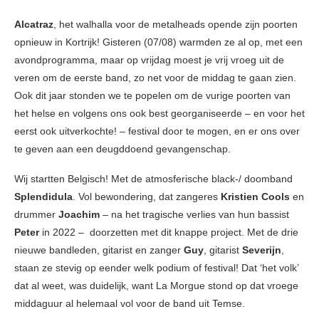
Alcatraz
, het walhalla voor de metalheads opende zijn poorten
opnieuw in Kortrijk! Gisteren (07/08) warmden ze al op, met een
avondprogramma, maar op vrijdag moest je vrij vroeg uit de
veren om de eerste band, zo net voor de middag te gaan zien.
Ook dit jaar stonden we te popelen om de vurige poorten van
het helse en volgens ons ook best georganiseerde – en voor het
eerst ook uitverkochte! – festival door te mogen, en er ons over
te geven aan een deugddoend gevangenschap.
Wij startten Belgisch! Met de atmosferische black-/ doomband
Splendidula
. Vol bewondering, dat zangeres
Kristien Cools
en
drummer
Joachim
– na het tragische verlies van hun bassist
Peter
in 2022 – doorzetten met dit knappe project. Met de drie
nieuwe bandleden, gitarist en zanger
Guy
, gitarist
Severijn
,
staan ze stevig op eender welk podium of festival! Dat ‘het volk’
dat al weet, was duidelijk, want La Morgue stond op dat vroege
middaguur al helemaal vol voor de band uit Temse.