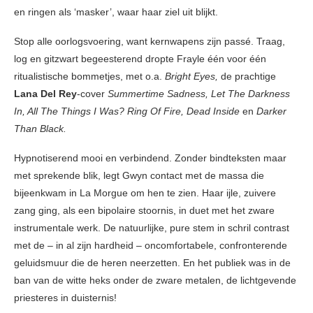
en ringen als ‘masker’, waar haar ziel uit blijkt.
Stop alle oorlogsvoering, want kernwapens zijn passé. Traag,
log en gitzwart begeesterend dropte Frayle één voor één
ritualistische bommetjes, met o.a.
Bright Eyes,
de prachtige
Lana Del Rey
-cover
Summertime Sadness, Let The Darkness
In, All The Things I Was? Ring Of Fire, Dead Inside
en
Darker
Than Black.
Hypnotiserend mooi en verbindend. Zonder bindteksten maar
met sprekende blik, legt Gwyn contact met de massa die
bijeenkwam in La Morgue om hen te zien. Haar ijle, zuivere
zang ging, als een bipolaire stoornis, in duet met het zware
instrumentale werk. De natuurlijke, pure stem in schril contrast
met de – in al zijn hardheid – oncomfortabele, confronterende
geluidsmuur die de heren neerzetten. En het publiek was in de
ban van de witte heks onder de zware metalen, de lichtgevende
priesteres in duisternis!