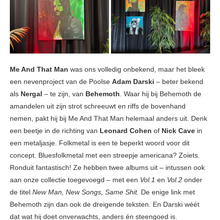
Me And That Man
was ons volledig onbekend, maar het bleek
een nevenproject van de Poolse
Adam Darski
– beter bekend
als
Nergal
– te zijn, van
Behemoth
. Waar hij bij Behemoth de
amandelen uit zijn strot schreeuwt en riffs de bovenhand
nemen, pakt hij bij Me And That Man helemaal anders uit. Denk
een beetje in de richting van
Leonard Cohen
of
Nick Cave
in
een metaljasje. Folkmetal is een te beperkt woord voor dit
concept. Bluesfolkmetal met een streepje americana? Zoiets.
Ronduit fantastisch! Ze hebben twee albums uit – intussen ook
aan onze collectie toegevoegd – met een
Vol.1
en
Vol.2
onder
de titel
New Man, New Songs, Same Shit.
De enige link met
Behemoth zijn dan ook de dreigende teksten. En Darski wéét
dat wat hij doet onverwachts, anders én steengoed is.