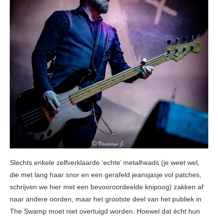
Slechts enkele zelfverklaarde ‘echte’ metalheads (je weet wel,
die met lang haar snor en een gerafeld jeansjasje vol patches,
schrijven we hier met een bevooroordeelde knipoog) zakken af
naar andere oorden, maar het grootste deel van het publiek in
The Swamp moet niet overtuigd worden. Hoewel dat écht hun