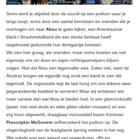
Soms word je afgeleid door de sound op een podium waar je
langs loopt, soms door een aantal kennissen en vrienden die je
overtuigen om naar
Absu
te gaan kijken, een Amerikaanse
black-/ thrashmetalband die een sterke fanbase heeft
opgebouwd gedurende hun dertigjarige bestaan.
We zien hen graag, die vrienden, maar soms moeten we ook
eigenwijs ons zin doen en eigen richtingaanwijzers blijven
volgen. Niet dat Absu een tegenvaller was. Zeker niet, want op
Alcatraz kregen we eigenlijk nog nooit een band te zien die
tegenvalt. De organisatie legt de laat hoog om ons telkens weer
gegarandeerde kwaliteit te serveren! Maar wij verkiezen iets
meer variatie dan wat Absu te bieden had. In een glamrockoutfit
(jawel, met veel studs en witte glitter-vleder-mouwen) en een
erg mooi uitgewerkt, draagbaar microstatief kwam frontman
Proscriptor McGovern
zelfverzekerd het podium op. De
vingervlugheid van de leadgitarist sprong meteen in het oog.
Wat volgde was een aanval van powerdrums, riffs en