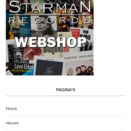
PAGINA’S
Home
nieuws