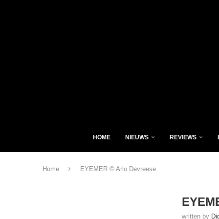
HOME
NIEUWS
REVIEWS
Home
EYEMER © Arlo Devreese
EYEME
written by
Di