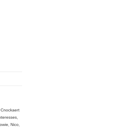
n Cnockaert
nteresses,
owie, Nico,