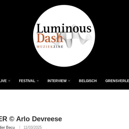
LIVE
FESTIVAL
INTERVIEW
BELGISCH
GRENSVERL
R © Arlo Devreese
dier Becu
11/03/2025