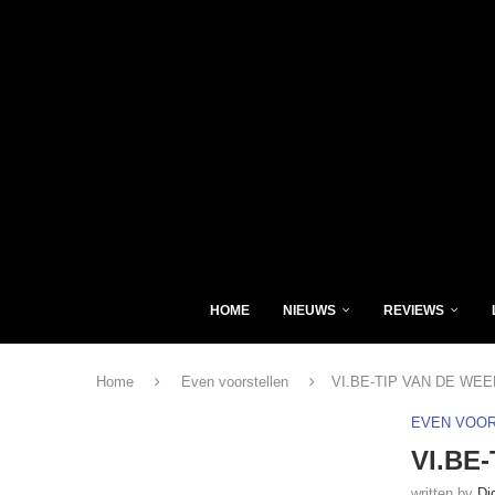
HOME
NIEUWS
REVIEWS
Home
Even voorstellen
VI.BE-TIP VAN DE WEE
EVEN VOO
VI.BE
written by
Di