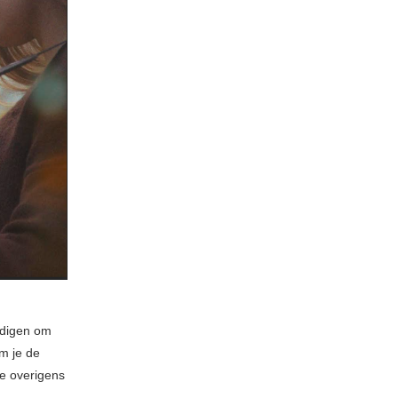
nodigen om
om je de
we overigens