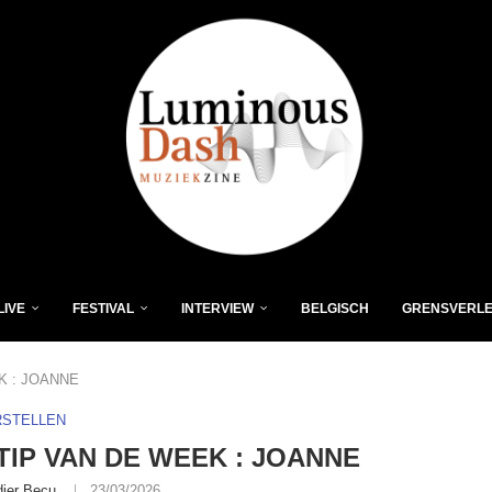
LIVE
FESTIVAL
INTERVIEW
BELGISCH
GRENSVERL
K : JOANNE
RSTELLEN
-TIP VAN DE WEEK : JOANNE
dier Becu
23/03/2026