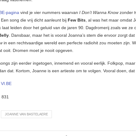
.BE-pagina
vind je vier nummers waarvan
I Don’t Wanna Know
zonder t
s. Een song die vrij dicht aanleunt bij
Few Bits
, al was het maar omdat 
jk laat leiden door het geluid van de jaren 90. Dagdromerij zoals we ze
Belly
. Dansbaar, maar het is vooral Joanna’s stem die ervoor zorgt dat
ow
in een rechtvaardige wereld een perfecte radiohit zou moeten zijn. W
at ooit. Dromen moet je nooit opgeven.
ongs zijn eerder ingetogen, innemend en vooral eerlijk. Folkpop, maar
an dat. Kortom, Joanne is een artieste om te volgen. Vooral doen, dat 
–
VI.BE
:
831
JOANNE VAN BASTELAERE