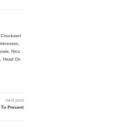
n Cnockaert
nteresses,
owie, Nico,
A, Head On
next post
 To Present