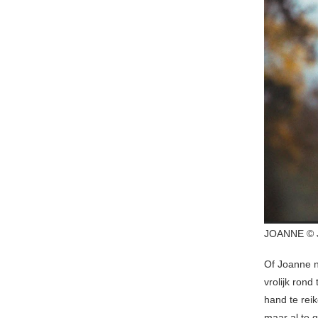
JOANNE ©
Of Joanne nu
vrolijk ron
hand te rei
maar al te 