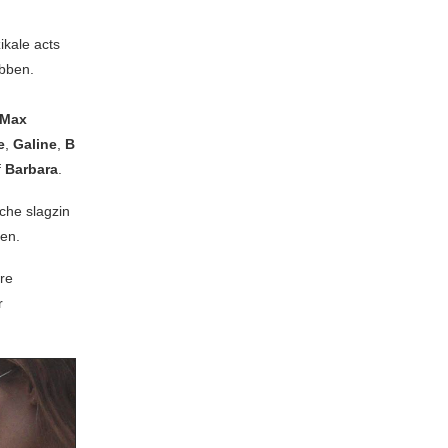
ikale acts
ebben.
Max
e
,
Galine
,
B
f
Barbara
.
che slagzin
en.
re
r