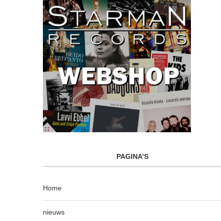
PAGINA’S
Home
nieuws