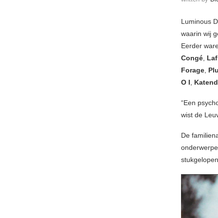
Luminous Da
waarin wij 
Eerder ware
Congé
,
Laf
Forage
,
Pl
O I
,
Katend
“Een psycho
wist de Le
De familien
onderwerpen
stukgelopen 