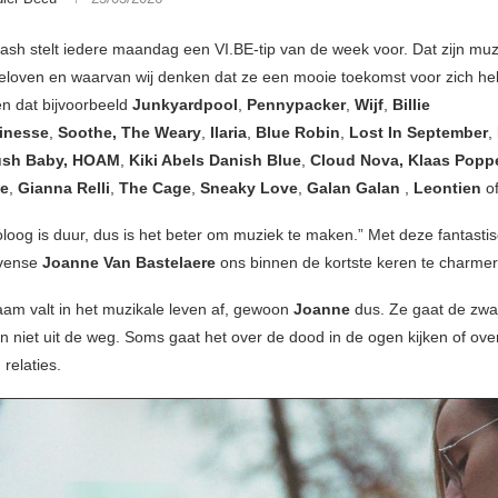
sh stelt iedere maandag een VI.BE-tip van de week voor. Dat zijn muz
geloven en waarvan wij denken dat ze een mooie toekomst voor zich h
n dat bijvoorbeeld
Junkyardpool
,
Pennypacker
,
Wijf
,
Billie
inesse
,
Soothe, The Weary
,
Ilaria
,
Blue Robin
,
Lost In September
,
ush Baby, HOAM
,
Kiki Abels
Danish Blue
,
Cloud Nova, Klaas Popp
e
,
Gianna Relli
,
The Cage
,
Sneaky Love
,
Galan Galan
,
Leontien
o
loog is duur, dus is het beter om muziek te maken.” Met deze fantastis
uvense
Joanne Van Bastelaere
ons binnen de kortste keren te charmer
aam valt in het muzikale leven af, gewoon
Joanne
dus. Ze gaat de zwa
 niet uit de weg. Soms gaat het over de dood in de ogen kijken of ove
relaties.