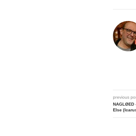
previous po
NAGLØED – 
Else (Icar