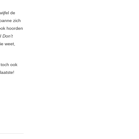
wijfel de
Joanne zich
 ook hoorden
I Don’t
ie weet,
 toch ook
laatste!