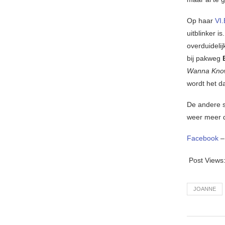
Op haar
VI
uitblinker i
overduideli
bij pakweg
Wanna Kn
wordt het d
De andere s
weer meer d
Facebook
Post Views
JOANNE