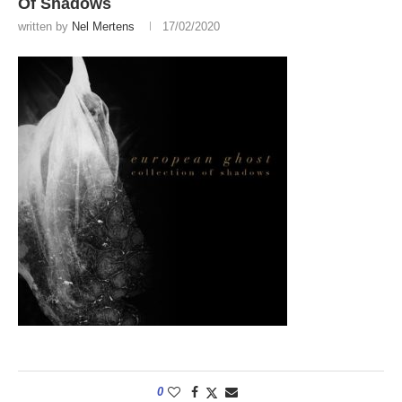
Of Shadows
written by
Nel Mertens
17/02/2020
0