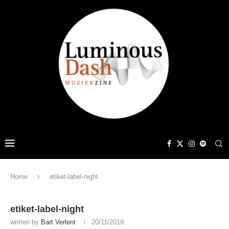
Home
etiket-label-night
etiket-label-night
written by
Bart Verlent
20/11/2019