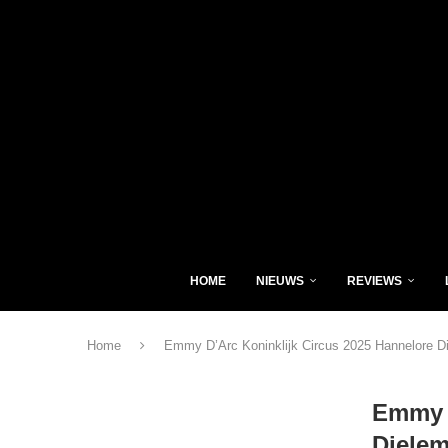
HOME
NIEUWS
REVIEWS
Home
Emmy D’Arc Koninklijk Circus 2025 Hannelore D
Emmy D
Diele