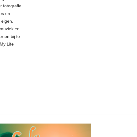
 fotografie.
ies en
 eigen,
n muziek en
rten bij te
My Life