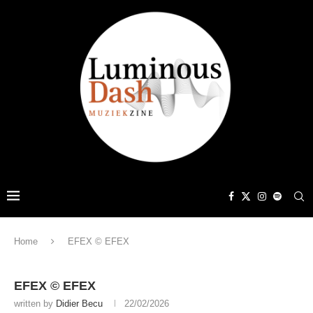
Home
EFEX © EFEX
EFEX © EFEX
written by
Didier Becu
22/02/2026