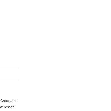
n Cnockaert
nteresses,