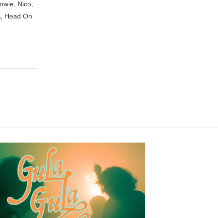
owie, Nico,
A, Head On