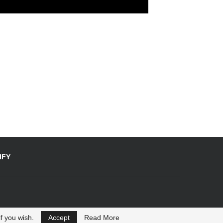
IFY
f you wish.
Accept
Read More