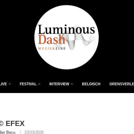
LIVE
FESTIVAL
INTERVIEW
BELGISCH
GRENSVERL
© EFEX
dier Becu
23/03/2026