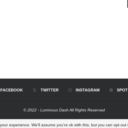
FACEBOOK
TWITTER
INSTAGRAM
SPOT
© 2022 - Luminous Dash All Rights Reserved
BACK TO TOP
our experience. We'll assume you're ok with this, but you can opt-out i