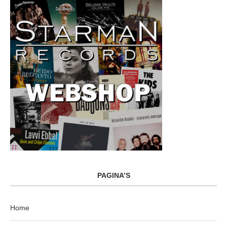
PAGINA’S
Home