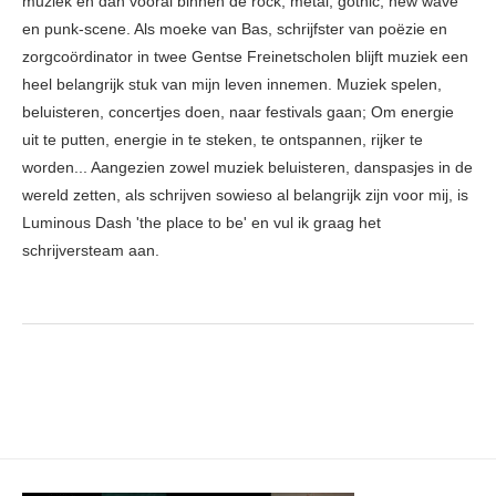
muziek en dan vooral binnen de rock, metal, gothic, new wave
en punk-scene. Als moeke van Bas, schrijfster van poëzie en
zorgcoördinator in twee Gentse Freinetscholen blijft muziek een
heel belangrijk stuk van mijn leven innemen. Muziek spelen,
beluisteren, concertjes doen, naar festivals gaan; Om energie
uit te putten, energie in te steken, te ontspannen, rijker te
worden... Aangezien zowel muziek beluisteren, danspasjes in de
wereld zetten, als schrijven sowieso al belangrijk zijn voor mij, is
Luminous Dash 'the place to be' en vul ik graag het
schrijversteam aan.