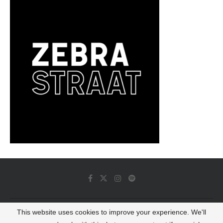
This website uses cookies to improve your experience. We'll
© 2022 - Luminous Dash All Rights Reserved