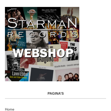
PAGINA’S
Home