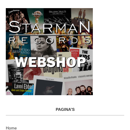
PAGINA’S
Home