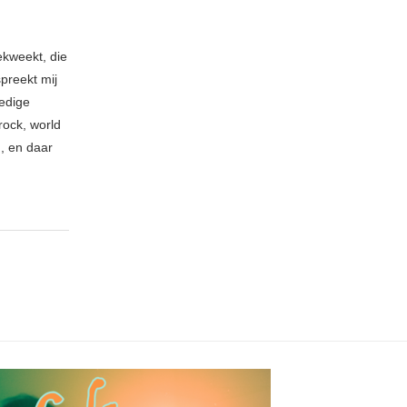
ekweekt, die
spreekt mij
ledige
rock, world
n, en daar