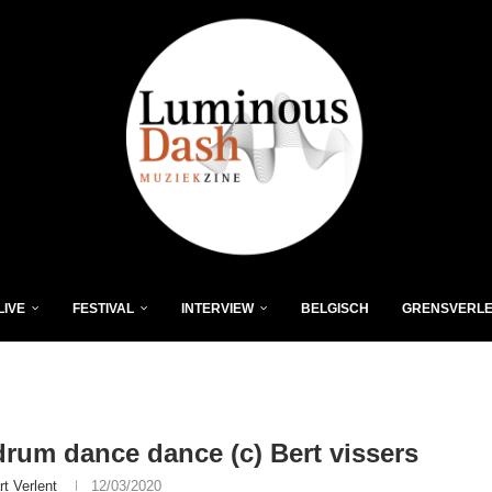
LIVE
FESTIVAL
INTERVIEW
BELGISCH
GRENSVERL
rum dance dance (c) Bert vissers
rt Verlent
12/03/2020