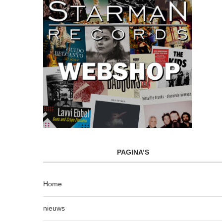
PAGINA’S
Home
nieuws