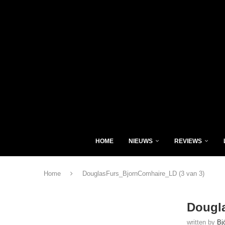
HOME
NIEUWS
REVIEWS
Home
DouglasFurs_BjornComhaire_LD (3 van 3)
Dougl
written by
Bj