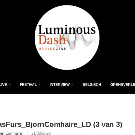
LIVE
FESTIVAL
INTERVIEW
BELGISCH
GRENSVERL
asFurs_BjornComhaire_LD (3 van 3)
örn Comhaire
21/02/2020