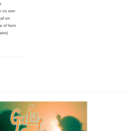
e
n nu een
aaf en
be of hem
aire)