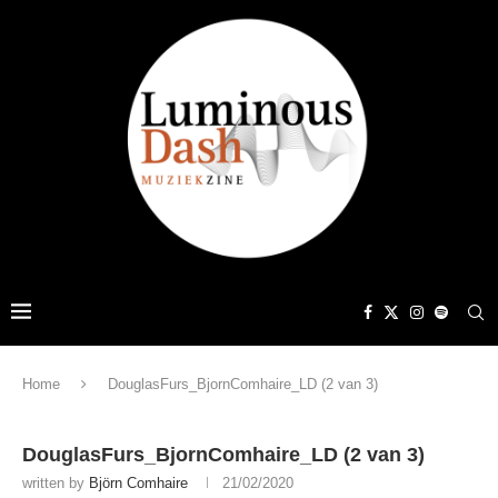
Home
DouglasFurs_BjornComhaire_LD (2 van 3)
DouglasFurs_BjornComhaire_LD (2 van 3)
written by
Björn Comhaire
21/02/2020