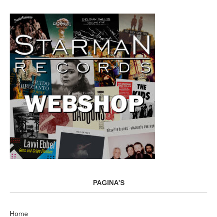
PAGINA’S
Home