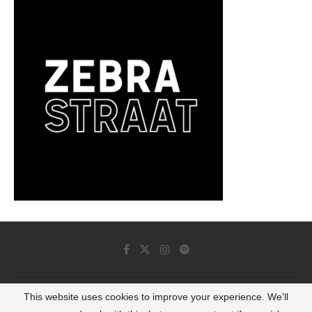
This website uses cookies to improve your experience. We'll
© 2022 - Luminous Dash All Rights Reserved