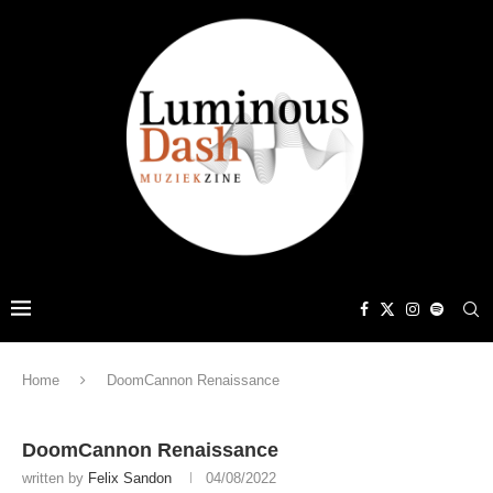
Home
DoomCannon Renaissance
DoomCannon Renaissance
written by
Felix Sandon
04/08/2022