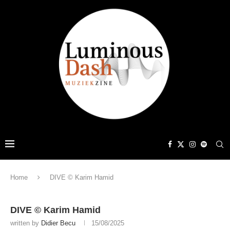
Home
DIVE © Karim Hamid
DIVE © Karim Hamid
written by
Didier Becu
15/08/2025