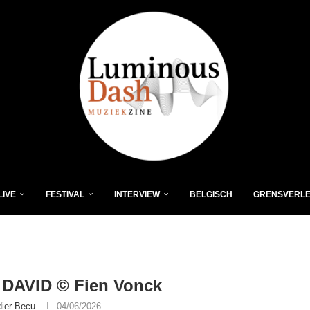
LIVE
FESTIVAL
INTERVIEW
BELGISCH
GRENSVERL
 DAVID © Fien Vonck
dier Becu
04/06/2026