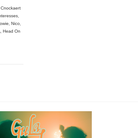
n Cnockaert
nteresses,
owie, Nico,
A, Head On