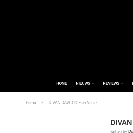
HOME
NIEUWS
REVIEWS
Home
DIVAN DAVID © Fien Vonck
DIVAN
written by
Di