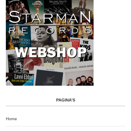
PAGINA’S
Home