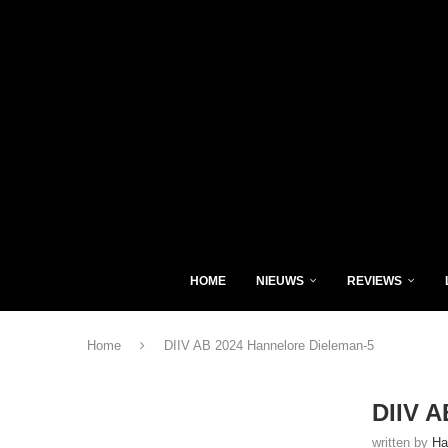
HOME
NIEUWS
REVIEWS
Home
DIIV AB 2024 Hannelore Dieleman-5
DIIV A
written by
Ha