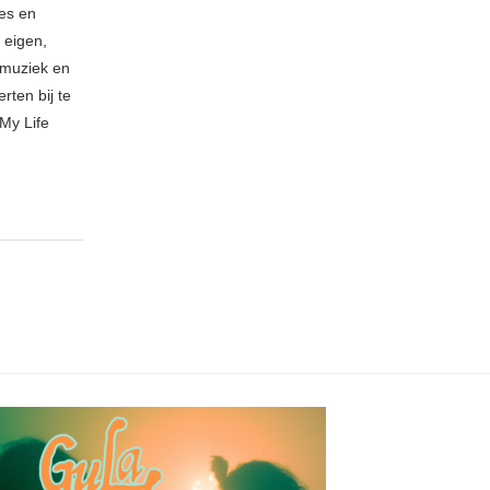
ies en
 eigen,
n muziek en
rten bij te
My Life