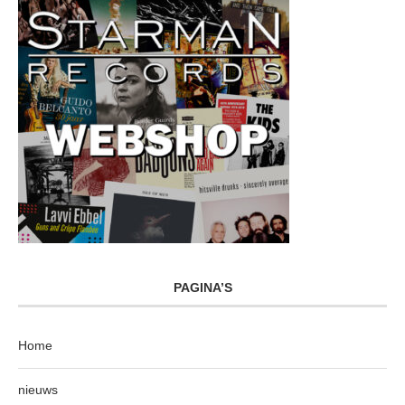
PAGINA’S
Home
nieuws