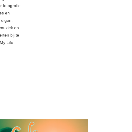
 fotografie.
ies en
 eigen,
n muziek en
rten bij te
My Life