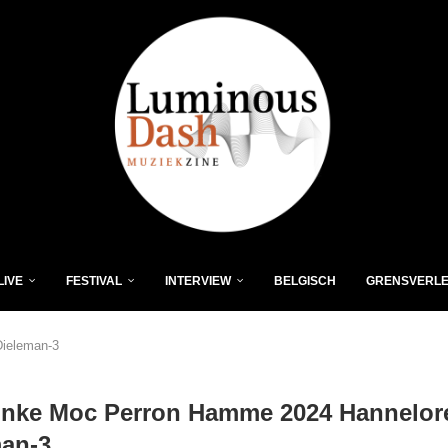
LIVE
FESTIVAL
INTERVIEW
BELGISCH
GRENSVERL
Dieleman-3
inke Moc Perron Hamme 2024 Hannelor
man-3