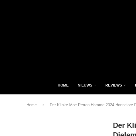
HOME
NIEUWS
REVIEWS
Home
Der Klinke Moc Perron Hamme 2024 Hannelore 
Der Kl
Diele