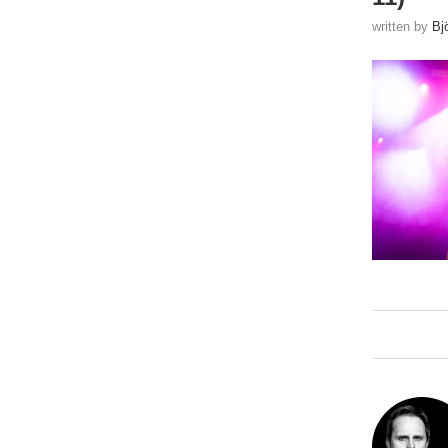
written by
Bj