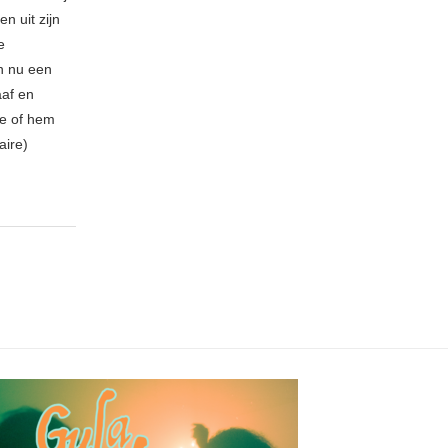
n uit zijn
e
n nu een
aaf en
be of hem
aire)