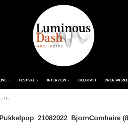
LIVE
FESTIVAL
INTERVIEW
BELGISCH
GRENSVERL
n 11)
Pukkelpop_21082022_BjornComhaire (8