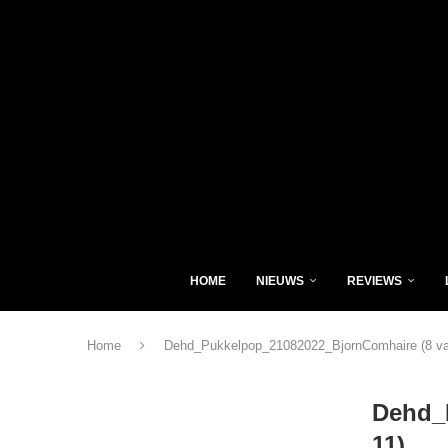
HOME
NIEUWS
REVIEWS
Home
Dehd_Pukkelpop_21082022_BjornComhaire (8 va
Dehd_
11)