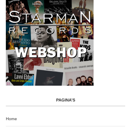
PAGINA’S
Home