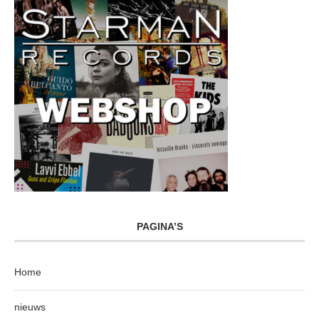
PAGINA’S
Home
nieuws