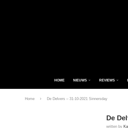
HOME
NIEUWS
REVIEWS
Home
De Delvers – 31-10-2021 Sinnersday
De Del
written by
Ka